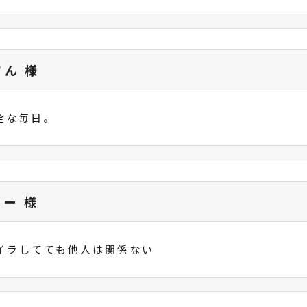
さん 様
全な毎日。
ィー 様
イラしてても他人は関係ない