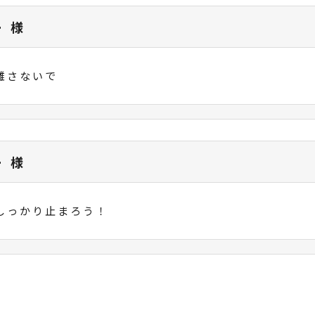
ー 様
離さないで
ー 様
しっかり止まろう！