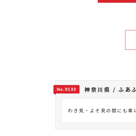
神奈川県 / ふあ
9133
わき見・よそ見の間にも車