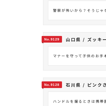
警察が怖いから？そうじゃ
山口県 / ズッキ
9129
マナーを守って子供のお手
石川県 / ピンク
9128
ハンドルを握るときは携帯