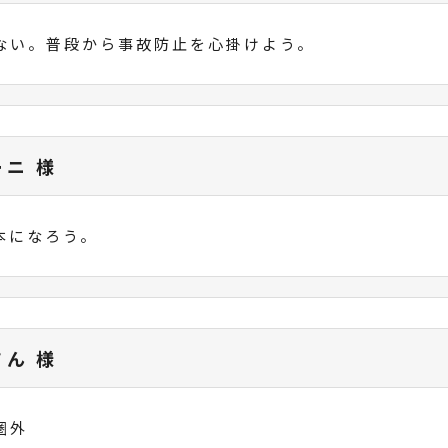
ない。普段から事故防止を心掛けよう。
ーニ 様
本になろう。
さん 様
圏外