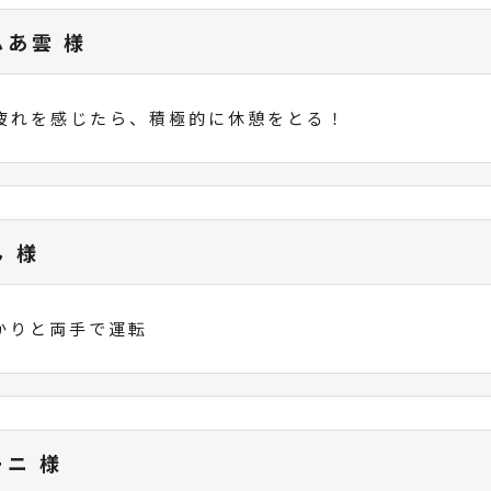
ふあ雲 様
疲れを感じたら、積極的に休憩をとる！
ん 様
かりと両手で運転
ーニ 様