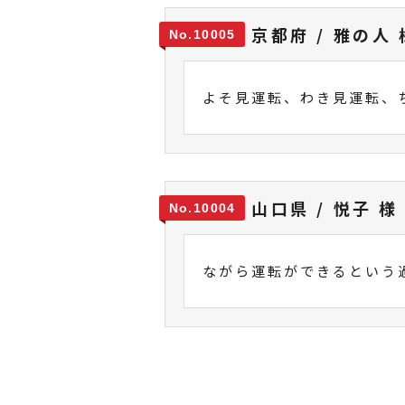
京都府 / 雅の人 
10005
よそ見運転、わき見運転、
山口県 / 悦子 様
10004
ながら運転ができるという