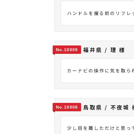
ハンドルを握る前のリフレ
福井県 / 理 様
10009
カーナビの操作に気を取ら
鳥取県 / 不夜城 
10008
少し目を離しただけと思っ