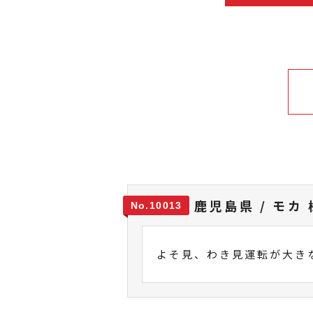
鹿児島県 / モカ 
10013
よそ見、わき見運転が大き