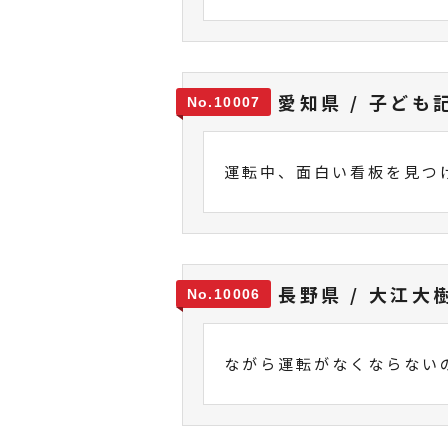
愛知県 / 子ども
10007
運転中、面白い看板を見つ
長野県 / 大江大
10006
ながら運転がなくならない