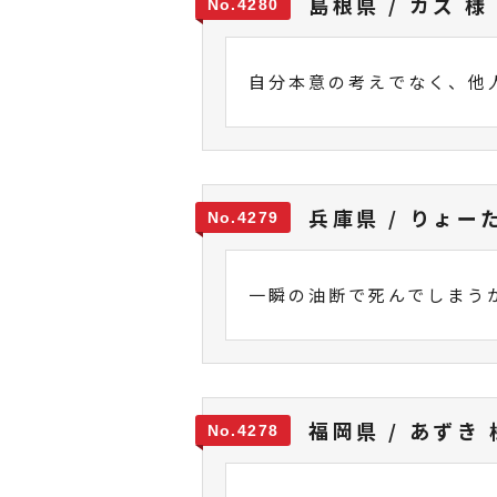
島根県 / カズ 様
4280
自分本意の考えでなく、他
兵庫県 / りょー
4279
一瞬の油断で死んでしまう
福岡県 / あずき 
4278