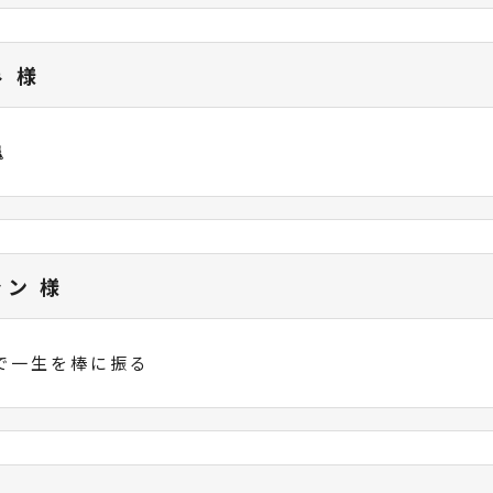
み 様

ャン 様
で一生を棒に振る