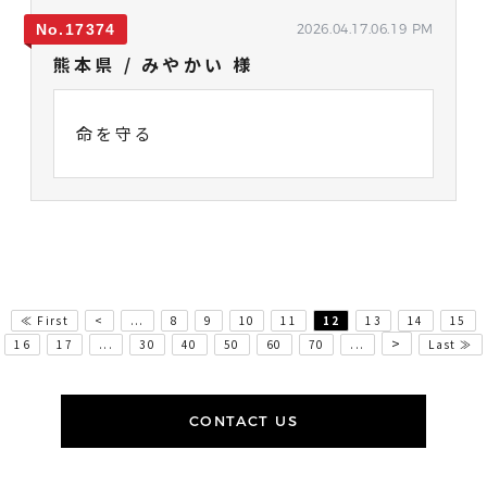
17374
2026.04.17.06.19 PM
熊本県 / みやかい 様
命を守る
≪ First
<
...
8
9
10
11
12
13
14
15
>
16
17
...
30
40
50
60
70
...
Last ≫
CONTACT US